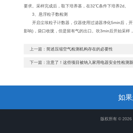
要求。采样完成后，取下培养基，在32℃条件下培养2d。
3、悬浮粒子数检测
开启尘埃粒子计数器，仪器使用过滤器净化5min后，开
影响)，袋口收拢，但是留有气的出口。吹3min后开始采样
上一篇：
简述压缩空气检测机构存在的必要性
下一篇：
注意了！这些项目被纳入家用电器安全性检测
如果
版权所有 © 20