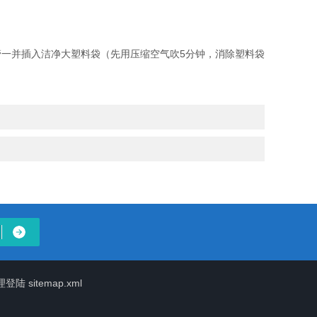
管一并插入洁净大塑料袋（先用压缩空气吹5分钟，消除塑料袋
理登陆
sitemap.xml