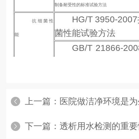
制备耐受性的标准试验方法
HG/T 3950-2
抗细菌性
菌性能试验方法
能
GB/T 21866
抗菌性测定法和抗菌
抗霉
HG/T 3950-2
菌性能
霉菌性能试验方法
上一篇：
医院做洁净环境是为
耐霉
QJ 990.14-1
菌试验
耐霉菌检验方法
下一篇：
透析用水检测的重要
GB/T 1741-2007 漆膜耐霉菌测定