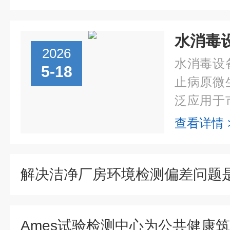
2026
水消毒设
5-18
止病原微
泛应用于
村饮水工
查看详情 
物理或化
菌、病毒及
Ames试验检测中心为公共健康