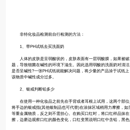
非特化妆品检测前自行检测的方法：
1、带PH试纸去买洗面奶
人体的皮肤是呈弱酸状的，皮肤表面有一层弱酸膜，如果被破
题，导致细菌在碱性的环境下滋生。因此选用弱酸的洗面奶对清洁
是否呈碱性?一张PH试纸就能解决问题，将少量的产品涂于试纸
该物质中碱性成分过多。
2、银戒判断铅多少
在使用一种化妆品之前先在手背或者耳根上试用，这两个部位
将手边的银戒指(其他银制品也可代替)在涂抹区域稍用力摩擦，
等重金属物质，反之则不需担心。在购买口红时，将口红样品抹在
擦，边磨边观察口红的颜色变化，口红变黑说明口红中含铅，黑色