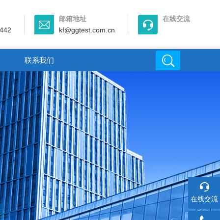
邮箱地址
在线交流
442
kf@ggtest.com.cn
联系我们
在线交流