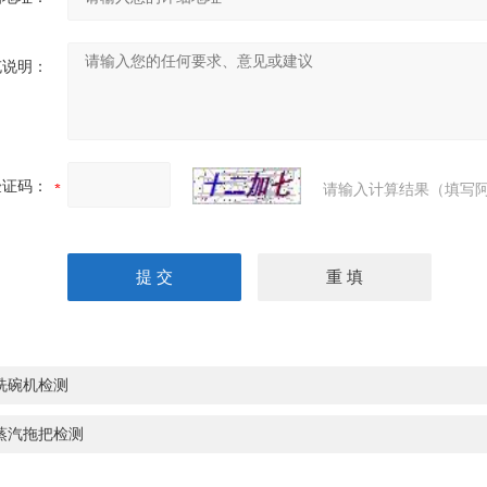
充说明：
验证码：
请输入计算结果（填写阿
洗碗机检测
蒸汽拖把检测