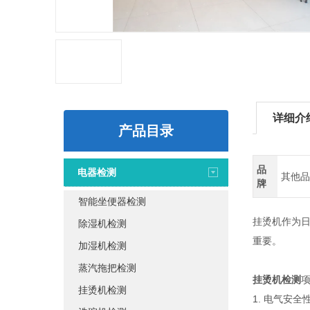
详细介
产品目录
品
电器检测
其他
牌
智能坐便器检测
挂烫机作为
除湿机检测
重要。
加湿机检测
蒸汽拖把检测
挂烫机检测
挂烫机检测
1. 电气安