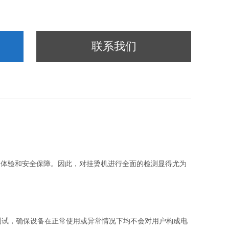
联系我们
用体验和安全保障。因此，对挂烫机进行全面的检测显得尤为
的测试，确保设备在正常使用或异常情况下均不会对用户构成电