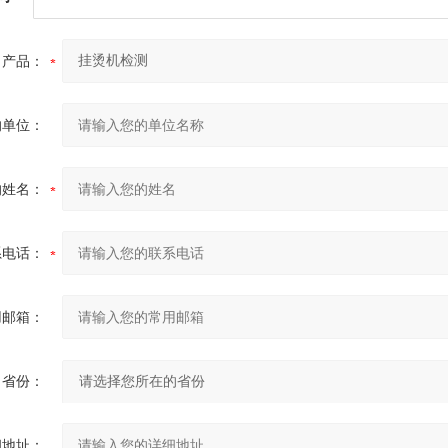
产品：
的单位：
的姓名：
系电话：
用邮箱：
省份：
细地址：