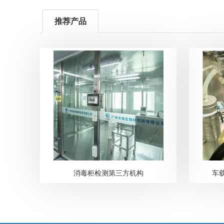
推荐产品
消毒柜检测第三方机构
车