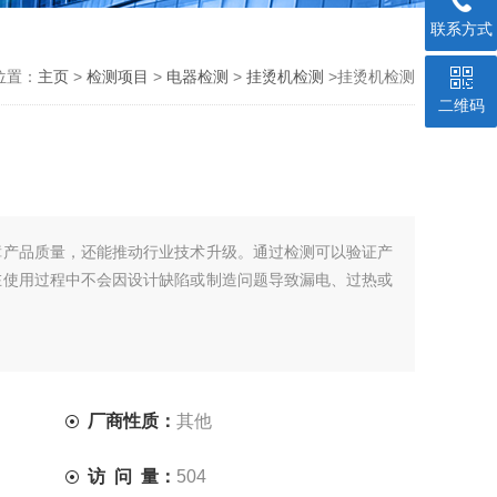
联系方式
位置：
主页
>
检测项目
>
电器检测
>
挂烫机检测
>挂烫机检测
二维码
障产品质量，还能推动行业技术升级。通过检测可以验证产
在使用过程中不会因设计缺陷或制造问题导致漏电、过热或
厂商性质：
其他
访 问 量：
504