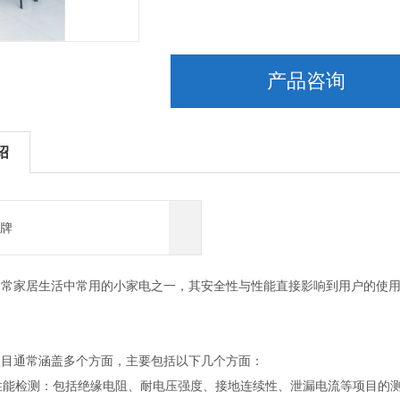
产品咨询
绍
品牌
日常家居生活中常用的小家电之一，其安全性与性能直接影响到用户的使
项目通常涵盖多个方面，主要包括以下几个方面：
全性能检测：包括绝缘电阻、耐电压强度、接地连续性、泄漏电流等项目