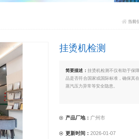
当前
挂烫机检测
简要描述：
挂烫机检测不仅有助于保
品是否符合国家或国际标准，确保其
蒸汽压力异常等安全隐患。
产品厂地：
广州市
更新时间：
2026-01-07