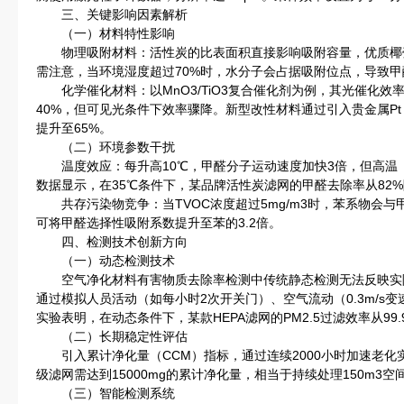
三、关键影响因素解析
（一）材料特性影响
物理吸附材料：活性炭的比表面积直接影响吸附容量，优质椰壳活性
需注意，当环境湿度超过70%时，水分子会占据吸附位点，导致甲醛
化学催化材料：以MnO3/TiO3复合催化剂为例，其光催化效率
40%，但可见光条件下效率骤降。新型改性材料通过引入贵金属Pt（
提升至65%。
（二）环境参数干扰
温度效应：每升高10℃，甲醛分子运动速度加快3倍，但高温（
数据显示，在35℃条件下，某品牌活性炭滤网的甲醛去除率从82%
共存污染物竞争：当TVOC浓度超过5mg/m3时，苯系物会与
可将甲醛选择性吸附系数提升至苯的3.2倍。
四、检测技术创新方向
（一）动态检测技术
空气净化材料有害物质去除率检测中传统静态检测无法反映实
通过模拟人员活动（如每小时2次开关门）、空气流动（0.3m/s
实验表明，在动态条件下，某款HEPA滤网的PM2.5过滤效率从99.9
（二）长期稳定性评估
引入累计净化量（CCM）指标，通过连续2000小时加速老化
级滤网需达到15000mg的累计净化量，相当于持续处理150m3空间
（三）智能检测系统