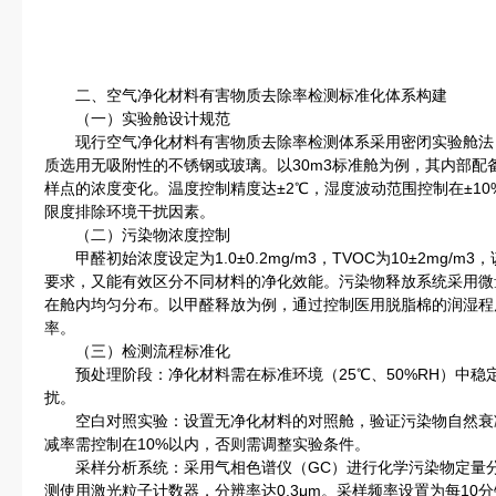
二、空气净化材料有害物质去除率检测标准化体系构建
（一）实验舱设计规范
现行空气净化材料有害物质去除率检测体系采用密闭实验舱法，舱
质选用无吸附性的不锈钢或玻璃。以30m3标准舱为例，其内部配
样点的浓度变化。温度控制精度达±2℃，湿度波动范围控制在±10%
限度排除环境干扰因素。
（二）污染物浓度控制
甲醛初始浓度设定为1.0±0.2mg/m3，TVOC为10±2mg/
要求，又能有效区分不同材料的净化效能。污染物释放系统采用微
在舱内均匀分布。以甲醛释放为例，通过控制医用脱脂棉的润湿程度，
率。
（三）检测流程标准化
预处理阶段：净化材料需在标准环境（25℃、50%RH）中稳
扰。
空白对照实验：设置无净化材料的对照舱，验证污染物自然衰减率。根
减率需控制在10%以内，否则需调整实验条件。
采样分析系统：采用气相色谱仪（GC）进行化学污染物定量分析，
测使用激光粒子计数器，分辨率达0.3μm。采样频率设置为每10