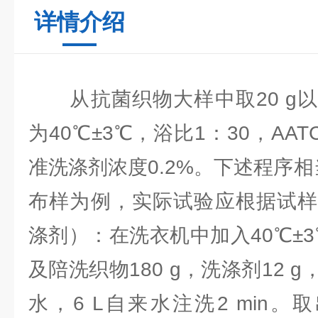
详情介绍
从抗菌织物大样中取20 g以
为40℃±3℃，浴比1：30，AATC
准洗涤剂浓度0.2%。下述程序相当
布样为例，实际试验应根据试样
涤剂）：在洗衣机中加入40℃±3℃
及陪洗织物180 g，洗涤剂12 g
水，6 L自来水注洗2 min